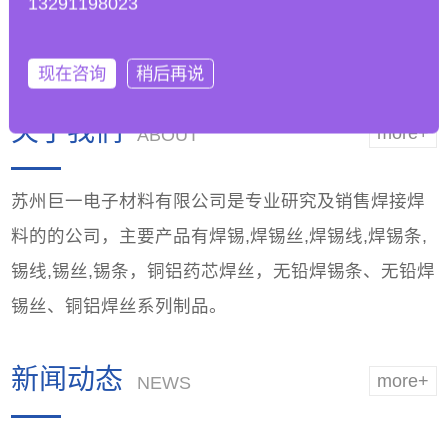
13291198023
工艺参数以适应无铅
能，优越品质
焊锡条的
现在咨询
稍后再说
关于我们
more+
ABOUT
苏州巨一电子材料有限公司是专业研究及销售焊接焊
料的的公司，主要产品有焊锡,焊锡丝,焊锡线,焊锡条,
锡线,锡丝,锡条，铜铝药芯焊丝，无铅焊锡条、无铅焊
锡丝、铜铝焊丝系列制品。
新闻动态
more+
NEWS