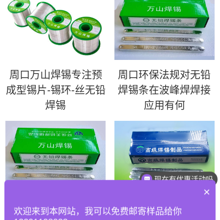
周口万山焊锡专注预
周口环保法规对无铅
成型锡片-锡环-丝无铅
焊锡条在波峰焊焊接
焊锡
应用有何
现在有优惠活动吗
×
周口如何优化波峰焊
周口63锡条 | 超高性
欢迎来到本网站，我可以免费邮寄样品给你