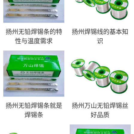
扬州无铅焊锡条的特
扬州​焊锡线的基本知
性与温度需求
识
扬州无铅焊锡条就是
扬州万山无铅焊锡丝
焊锡条
好品质