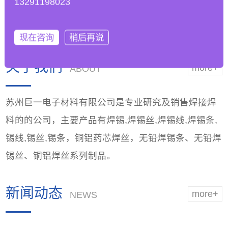
13291198023
工艺参数以适应无铅
能，优越品质
焊锡条的
现在咨询
稍后再说
关于我们
more+
ABOUT
苏州巨一电子材料有限公司是专业研究及销售焊接焊
料的的公司，主要产品有焊锡,焊锡丝,焊锡线,焊锡条,
锡线,锡丝,锡条，铜铝药芯焊丝，无铅焊锡条、无铅焊
锡丝、铜铝焊丝系列制品。
新闻动态
more+
NEWS