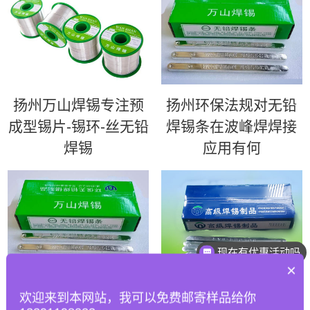
扬州万山焊锡专注预
扬州环保法规对无铅
成型锡片-锡环-丝无铅
焊锡条在波峰焊焊接
焊锡
应用有何
现在有优惠活动吗
你好
×
扬州如何优化波峰焊
扬州63锡条 | 超高性
欢迎来到本网站，我可以免费邮寄样品给你