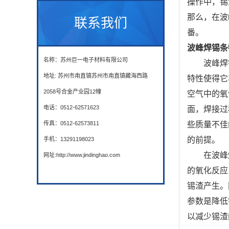
操作中，锡
那么，在波
联系我们
番。
波峰焊锡条
名称：苏州巨一电子材料有限公司
波峰焊
地址: 苏州市甪直镇苏州市甪直镇藏海西路
特性使得它
2058号合金产业园12幢
空气中的氧
电话：0512-62571623
面，焊接过
传真：0512-62573811
些质量不佳
的前提。
手机：13291198023
在波峰
网址:http://www.jindinghao.com
的氧化反应
锡渣产生。
参数是降低
以减少锡渣