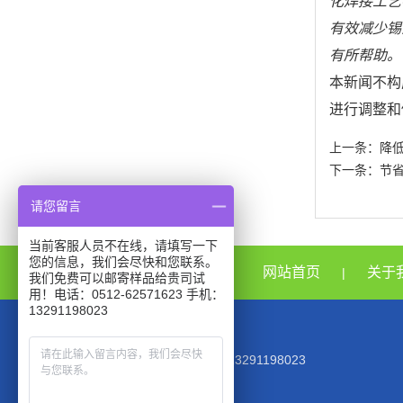
化焊接工艺
有效减少锡
有所帮助。
本新闻不构
进行调整和
上一条：
降
下一条：
节
请您留言
当前客服人员不在线，请填写一下
您的信息，我们会尽快和您联系。
网站首页
关于
|
我们免费可以邮寄样品给贵司试
用！电话：0512-62571623 手机：
13291198023
TEL：0512-62571623 MOB:13291198023
EMAIL：945944354@qq.com