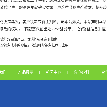
参数、改进设备和工作环境、选用优质锡条并合理储存管理，以
渣的产生，提高焊接效率和质量，为企业节省生产成本，提升市
成决策建议，客户决策应自主判断，与本站无关。本站声明本站
修改的权利。 [转载需保留出处 - 本站] 分享：【焊锡丝信息】
低波峰焊锡渣产出，优质焊锡条选购指南
省焊锡条成本的妙招,高效波峰焊锡条推荐与应用
我们
产品展示
新闻中心
客户案例
合
|
|
|
|