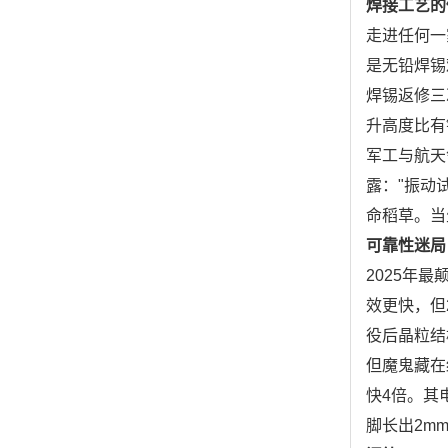
焊接工艺的
走进任何一
是无铅焊锡难
焊锡返修三
升高度比有铅
军工与航天
露："振动试
命稻草。当
可靠性迷局
2025年
效更快，但
役后晶粒结
但魔鬼藏在
快4倍。其
脚长出2m