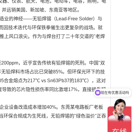
于仪器、仪表、航天、电池，电动车，电容，照明，电
，并远销美国、新加坡、东南亚等地区。
——无铅焊锡（Lead-Free Solder）与
平息，反而因技术迭代与环保铁拳催生出更复杂的战场。就
推上风口浪尖。作为与焊台打了二十年交道的"老焊
降至200ppm，近乎宣告传统有铅焊锡的死刑。中国"双
无铅焊料市场占比已突破85%。但环保光环下的技
熔点为217℃ vs Sn63Pb37的183℃），这对
现在有优惠活动吗
度导致的芯片隐性损伤率同比激增17%，直接损失超
可以介绍下你们的产品么?
企业设备改造成本增加40%。东莞某电路板厂老板
。当环保合规成为生死线，无铅焊锡的"绿色溢价"正吞