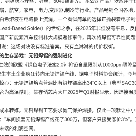
条，铜铝药芯焊丝，锌丝，6040锡条等。 本公司产品广泛应用
扇，航空，家电，电力,变压器,制冷等行业。产品畅销全国各地
白色熔液在电路板上流淌，一个看似简单的选择正撕裂着电子制造业的神经
ead-Based Solder）的世纪之争，在2025年非但没有
国产新能源汽车控制器大规模返修事件，再次将焊锡可靠性问题
须说：这场对决没有标准答案，只有血淋淋的代价权衡。
的生存游戏：无铅焊锡的强制进化
月生效的欧盟《绿色电子法案2.0》将铅含量限制从1000ppm骤
催生本土企业疯狂转向无铅焊锡产线，据电子材料协会统计，今年
心：无铅焊锡熔点普遍比有铅焊锡高出34℃以上（典型SAC305合金
啻为高温酷刑。某存储芯片大厂2025年Q1财报显示，因焊接温
。
成本转嫁。无铅焊锡工艺要求氮气保护焊接，仅此一项就让中小
："车间换套无铅焊锡产线花了300万，但客户只接受涨价3%"
末端的利润空间。