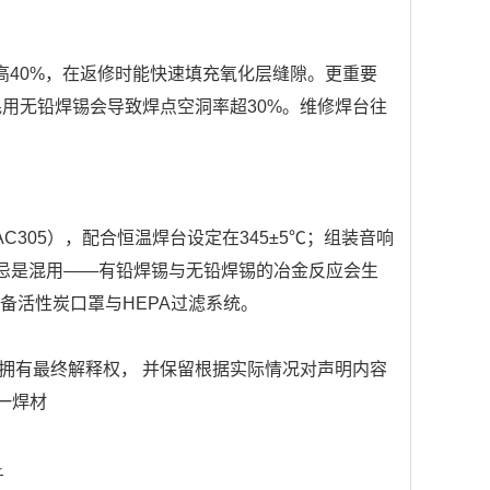
高40%，在返修时能快速填充氧化层缝隙。更重要
混用无铅焊锡会导致焊点空洞率超30%。维修焊台往
305），配合恒温焊台设定在345±5℃；组装音响
禁忌是混用——有铅焊锡与无铅焊锡的冶金反应会生
配备活性炭口罩与HEPA过滤系统。
拥有最终解释权， 并保留根据实际情况对声明内容
巨一焊材
斤