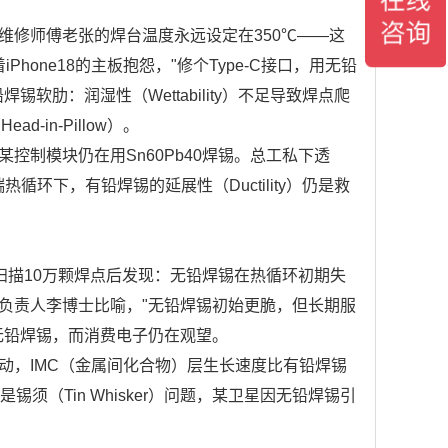
维修师傅老张的焊台温度永远设定在350℃——这
hone18的主板抱怨，"修个Type-C接口，用无铅
肋：润湿性（Wettability）不足导致焊点爬
-in-Pillow）。
制模块仍在用Sn60Pb40焊锡。总工私下透
循环下，有铅焊锡的延展性（Ductility）仍是救
扫描10万颗焊点后发现：无铅焊锡在热循环初期失
目负责人李博士比喻，"无铅焊锡初始更脆，但长期服
无铅焊锡，而消费电子仍在观望。
动，IMC（金属间化合物）层生长速度比有铅焊锡
（Tin Whisker）问题，某卫星因无铅焊锡引