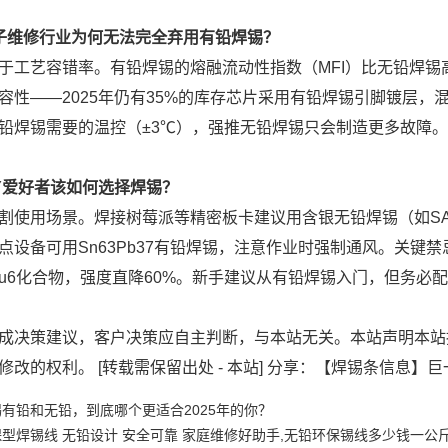
子维修行业为何无法完全弃用有铅焊锡？
于工艺容错率。有铅焊锡的熔融流动性指数（MFI）比无铅焊锡
容性——2025年仍有35%的库存芯片采用有铅焊锡引脚镀层，
铅焊锡需要的温控（±3℃），强推无铅焊锡只会制造更多故障。
IY爱好者该如何选择焊锡？
割使用场景。焊接树莓派等精密板卡建议用含银无铅焊锡（如SAC
点设备可用Sn63Pb37有铅焊锡，注意作业时强制通风。关键
Cu6化合物，强度直降60%。新手建议从有铅焊锡入门，但务必
成决策建议，客户决策应自主判断，与本站无关。本站声明本站
修改的权利。 [转载需保留出处 - 本站] 分享：【焊锡条信息】
有铅和无铅，到底哪个更适合2025年的你？
型焊锡线 无铅设计 安全可靠 家庭维修好助手,无铅环保锡线多少钱一公