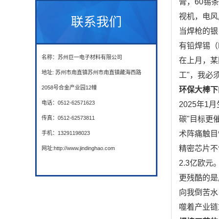
膏，60锡
视机，电风
联系我们
当焊枪的银
有铅焊锡（L
名称：苏州巨一电子材料有限公司
在上月，某
地址: 苏州市甪直镇苏州市甪直镇藏海西路
工"，我必
2058号合金产业园12幢
环保大棒下
电话：0512-62571623
2025年1
传真：0512-62573811
碳"目标更
术阵痛触目惊
手机：13291198023
精密芯片不
网址:http://www.jindinghao.com
2.3亿欧元
更残酷的是
向我倒苦水
噬着产业链