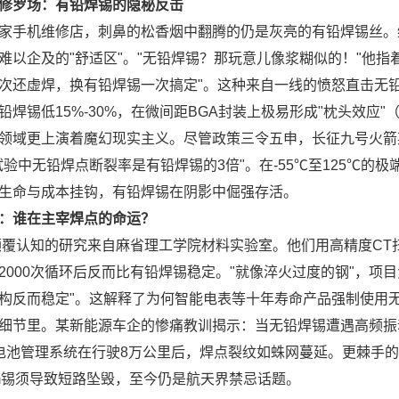
修罗场：有铅焊锡的隐秘反击
家手机维修店，刺鼻的松香烟中翻腾的仍是灰亮的有铅焊锡丝。
以企及的"舒适区"。"无铅焊锡？那玩意儿像浆糊似的！"他指着iP
次还虚焊，换有铅焊锡一次搞定"。这种来自一线的愤怒直击无铅焊锡软
焊锡低15%-30%，在微间距BGA封装上极易形成"枕头效应"（Head
领域更上演着魔幻现实主义。尽管政策三令五申，长征九号火箭某控
验中无铅焊点断裂率是有铅焊锡的3倍"。在-55℃至125℃的极端热
生命与成本挂钩，有铅焊锡在阴影中倔强存活。
：谁在主宰焊点的命运？
最颠覆认知的研究来自麻省理工学院材料实验室。他们用高精度CT
2000次循环后反而比有铅焊锡稳定。"就像淬火过度的钢"，项
构反而稳定"。这解释了为何智能电表等十年寿命产品强制使用
细节里。某新能源车企的惨痛教训揭示：当无铅焊锡遭遇高频振
电池管理系统在行驶8万公里后，焊点裂纹如蛛网蔓延。更棘手的是锡须
m锡须导致短路坠毁，至今仍是航天界禁忌话题。