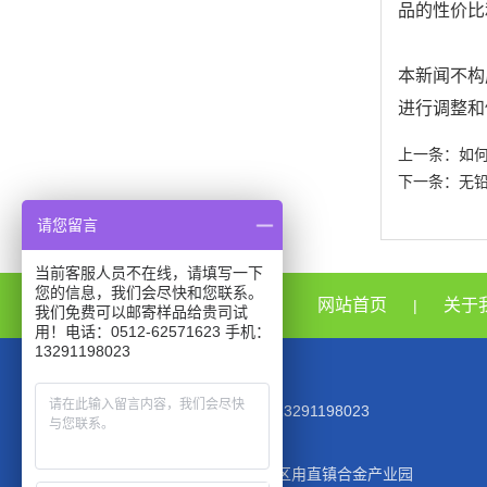
品的性价比
本新闻不构
进行调整和
上一条：
如
下一条：
无铅
请您留言
当前客服人员不在线，请填写一下
您的信息，我们会尽快和您联系。
网站首页
关于
|
我们免费可以邮寄样品给贵司试
用！电话：0512-62571623 手机：
13291198023
TEL：0512-62571623 MOB:13291198023
EMAIL：945944354@qq.com
公司地址：江苏省苏州市吴中区甪直镇合金产业园