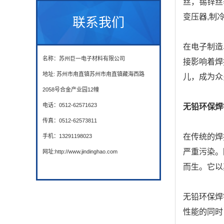
丝，锡锌丝
变压器,制
联系我们
在电子制造
名称：苏州巨一电子材料有限公司
接影响着焊
地址: 苏州市甪直镇苏州市甪直镇藏海西路
儿，成为众
2058号合金产业园12幢
电话：0512-62571623
无铅环保焊
传真：0512-62573811
在传统的焊
手机：13291198023
严重污染。
网址:http://www.jindinghao.com
而生。它以
无铅环保焊
性能的同时