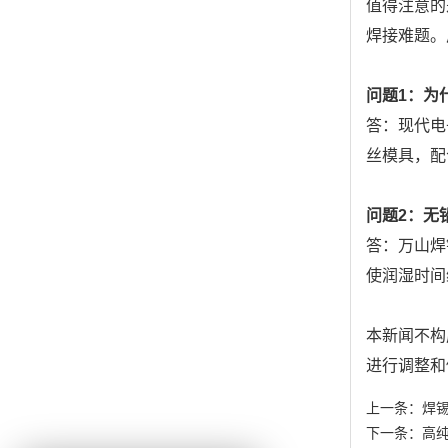
值得注意的是
焊接难题。
问题1：为
答：现代电
丝模具，配
问题2：无
答：万山焊
使润湿时间
本新闻不构
进行调整和
上一条：
焊锡
下一条：
高纯