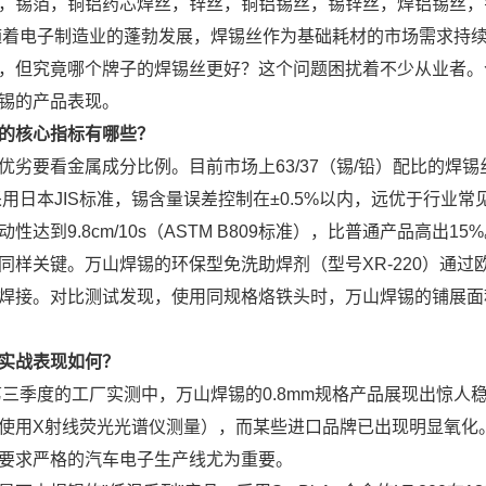
，锡箔，铜铝药芯焊丝，锌丝，铜铝锡丝，锡锌丝，焊铝锡丝，
，随着电子制造业的蓬勃发展，焊锡丝作为基础耗材的市场需求持
，但究竟哪个牌子的焊锡丝更好？这个问题困扰着不少从业者。
锡的产品表现。
的核心指标有哪些？
优劣要看金属成分比例。目前市场上63/37（锡/铅）配比的焊锡
列采用日本JIS标准，锡含量误差控制在±0.5%以内，远优于行业常
性达到9.8cm/10s（ASTM B809标准），比普通产品高出15
同样关键。万山焊锡的环保型免洗助焊剂（型号XR-220）通过欧盟R
焊接。对比测试发现，使用同规格烙铁头时，万山焊锡的铺展面
实战表现如何？
年第三季度的工厂实测中，万山焊锡的0.8mm规格产品展现出惊
（使用X射线荧光光谱仪测量），而某些进口品牌已出现明显氧化。其
要求严格的汽车电子生产线尤为重要。