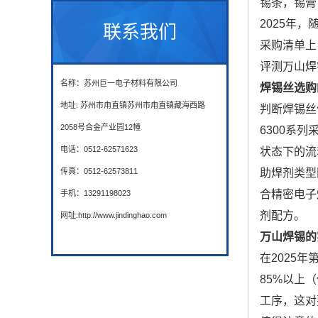
锡条，锡膏
2025年
联系我们
采购清单上
评测万山焊
名称：苏州巨一电子材料有限公司
焊锡丝选购
地址: 苏州市甪直镇苏州市甪直镇藏海西路
判断焊锡丝
2058号合金产业园12幢
6300系
电话：0512-62571623
状态下的流动
传真：0512-62573811
助焊剂类型
合精密电子
手机：13291198023
剂配方。
网址:http://www.jindinghao.com
万山焊锡的
在2025
85%以上
工序，这对