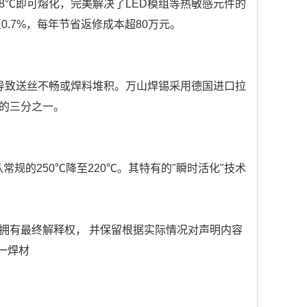
在138℃即可熔化，完美解决了LED模组等热敏感元件的
.7%，每年节省返修成本超80万元。
就会导致送丝不畅或焊料堆积。万山焊锡采用德国进口拉
的三分之一。
常规的250℃降至220℃。其特有的"瞬时活化"技术
拥有最终解释权， 并保留根据实际情况对声明内容
巨一焊材