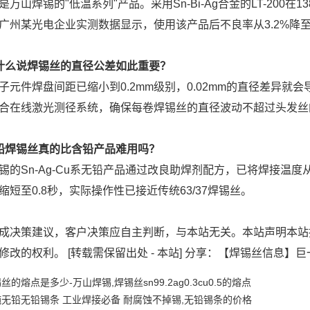
万山焊锡的"低温系列"产品。采用Sn-Bi-Ag合金的LT-200
广州某光电企业实测数据显示，使用该产品后不良率从3.2%降至0
什么说焊锡丝的直径公差如此重要？
子元件焊盘间距已缩小到0.2mm级别，0.02mm的直径差异
合在线激光测径系统，确保每卷焊锡丝的直径波动不超过头发丝
铅焊锡丝真的比含铅产品难用吗？
锡的Sn-Ag-Cu系无铅产品通过改良助焊剂配方，已将焊接温度从
缩短至0.8秒，实际操作性已接近传统63/37焊锡丝。
成决策建议，客户决策应自主判断，与本站无关。本站声明本站
修改的权利。 [转载需保留出处 - 本站] 分享：【焊锡丝信息】
丝的熔点是多少-万山焊锡,焊锡丝sn99.2ag0.3cu0.5的熔点
无铅无铅锡条 工业焊接必备 耐腐蚀不掉锡,无铅锡条的价格