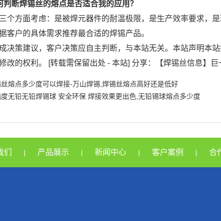
何判断焊锡丝的熔点是否适合我的应用？
三个方面考虑：是被焊元器件的耐温极限，是生产效率要求，是
据客户的具体需求推荐最合适的焊锡产品。
成决策建议，客户决策应自主判断，与本站无关。本站声明本站
修改的权利。 [转载需保留出处 - 本站] 分享：【焊锡丝信息】
锡丝熔点多少度可以焊接-万山焊锡,焊锡丝熔点高好还是低好
纯度无铅无铅焊锡球 安全环保 焊接效果更出色,无铅锡球熔点多少度
我们
产品展示
新闻中心
客户案例
合
|
|
|
|