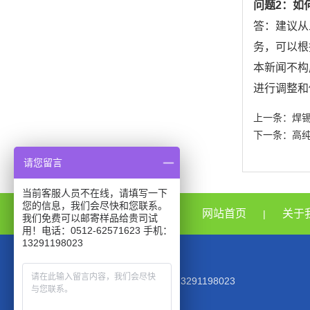
问题2：如
答：建议从
务，可以根
本新闻不构
进行调整和
上一条：
焊
下一条：
高
请您留言
当前客服人员不在线，请填写一下
您的信息，我们会尽快和您联系。
网站首页
关于
|
我们免费可以邮寄样品给贵司试
用！电话：0512-62571623 手机：
13291198023
TEL：0512-62571623 MOB:13291198023
EMAIL：945944354@qq.com