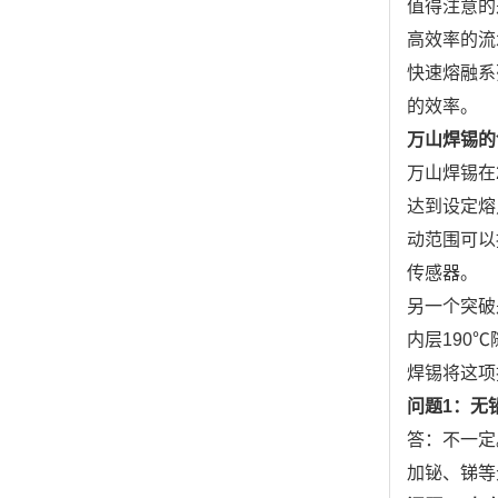
值得注意的
高效率的流
快速熔融系
的效率。
万山焊锡的
万山焊锡在
达到设定熔
动范围可以
传感器。
另一个突破
内层190
焊锡将这项
问题1：无
答：不一定
加铋、锑等