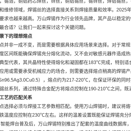
，锡箔，铜铝药芯焊丝，锌丝，铜铝锡丝，锡锌丝，焊铝锡丝，
和维修领域，焊锡丝的选择直接关系到焊接质量和效率。2025
要求也越来越高。万山焊锡作为行业领先品牌，其产品以稳定的
最合适？让我们一起来探讨这个关键问题。
景下的理想熔点
点并非一成不变，而是需要根据具体应用场景来选择。对于常规电子
度区间既能确保焊锡充分熔化流动，又不会对敏感元器件造成热损伤
典型代表，其共晶特性使得熔化和凝固都在183℃完成，特别适
应用或需要承受机械应力的场合，则需要选择熔点稍高的焊锡产
（Sn96.5Ag3.0Cu0.5），熔点约为217-220℃，在保证
锡丝系列，通过特殊合金配方将熔点控制在190-210℃之间，
工艺的匹配关系
点选择必须与焊接工艺参数相匹配。使用万山焊锡时，建议将烙铁温
铁温度应控制在230℃左右。这样的温差设置既能保证焊锡充
5年智能焊台普及后，万山焊锡特别推出了配套的温度曲线数据库