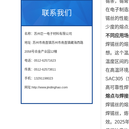
锡条，锡膏
在电子制造
联系我们
锡丝的性能
少度的熔点
名称：苏州巨一电子材料有限公司
不同应用场
地址: 苏州市甪直镇苏州市甪直镇藏海西路
焊锡丝的熔
2058号合金产业园12幢
想。这个温
电话：0512-62571623
温度区间的
传真：0512-62573811
在高温环境
SAC305
手机：13291198023
高可靠性焊
网址:http://www.jindinghao.com
熔点与焊接
焊锡丝的熔
焊锡丝，烙
效。202