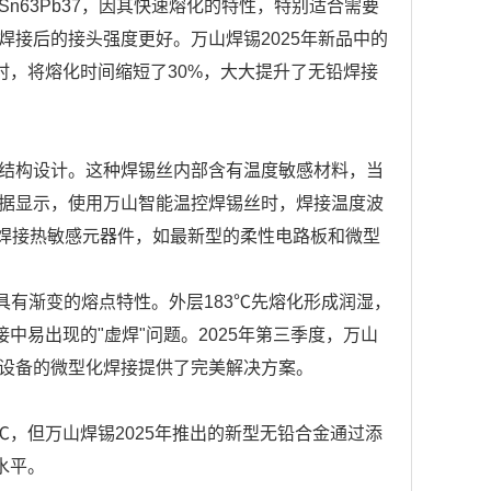
63Pb37，因其快速熔化的特性，特别适合需要
接后的接头强度更好。万山焊锡2025年新品中的
时，将熔化时间缩短了30%，大大提升了无铅焊接
方和结构设计。这种焊锡丝内部含有温度敏感材料，当
据显示，使用万山智能温控焊锡丝时，焊接温度波
合焊接热敏感元器件，如最新型的柔性电路板和微型
具有渐变的熔点特性。外层183℃先熔化形成润湿，
中易出现的"虚焊"问题。2025年第三季度，万山
戴设备的微型化焊接提供了完美解决方案。
30℃，但万山焊锡2025年推出的新型无铅合金通过添
水平。