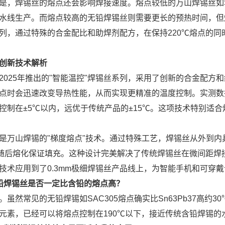
是，焊锡丝的熔点还会影响焊接速度。熔点较低的万山焊锡丝如Sn
水线生产。而熔点较高的无铅焊锡丝则需要更长的预热时间，但焊
列，通过特殊的合金配比和助焊剂配方，在保持220℃熔点的同
创新技术解析
2025年推出的"智能温控"焊锡丝系列，采用了创新的合金配
点时会迅速改变导热性能，从而实现更精准的温度控制。实测数
控制在±5℃以内，远优于传统产品的±15℃。这项技术特别适
是万山焊锡的"梯度熔点"技术。通过特殊工艺，焊锡丝从外到内
℃随后熔化保证填充。这种设计完美解决了传统焊锡丝在微间距焊接
技术应用到了0.3mm极细焊锡丝产品线上，为智能手机和可穿
铅焊锡丝是否一定比含铅的熔点高？
。虽然常见的无铅焊锡如SAC305熔点确实比Sn63Pb37高约
元素，已经可以将熔点控制在190℃以下，接近传统含铅焊锡的