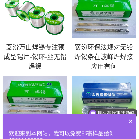
襄汾万山焊锡专注预
襄汾环保法规对无铅
成型锡片-锡环-丝无铅
焊锡条在波峰焊焊接
焊锡
应用有何
现在有优惠活动吗
×
襄汾如何优化波峰焊
襄汾63锡条 | 超高性
欢迎来到本网站，我可以免费邮寄样品给你