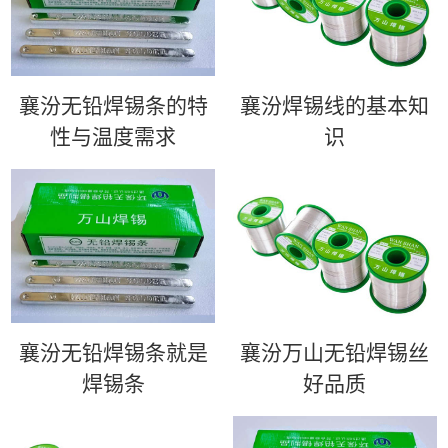
襄汾无铅焊锡条的特
襄汾​焊锡线的基本知
性与温度需求
识
襄汾无铅焊锡条就是
襄汾万山无铅焊锡丝
焊锡条
好品质