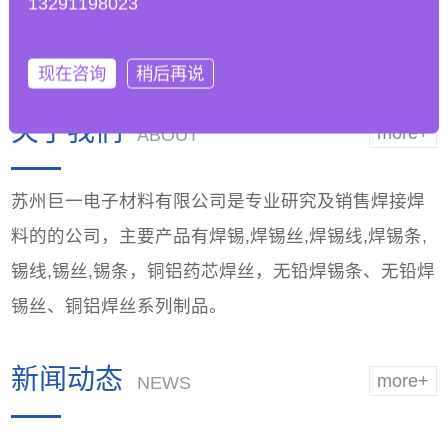
13291198023
工艺参数以适应无铅
能，优越品质
焊锡条的
现在咨询
稍后再说
关于我们
more+
ABOUT
苏州巨一电子材料有限公司是专业研究及销售焊接焊
料的的公司，主要产品有焊锡,焊锡丝,焊锡线,焊锡条,
锡线,锡丝,锡条，铜铝药芯焊丝，无铅焊锡条、无铅焊
锡丝、铜铝焊丝系列制品。
新闻动态
more+
NEWS