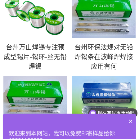
台州万山焊锡专注预
台州环保法规对无铅
成型锡片-锡环-丝无铅
焊锡条在波峰焊焊接
焊锡
应用有何
现在有优惠活动吗
×
台州如何优化波峰焊
台州63锡条 | 超高性
欢迎来到本网站，我可以免费邮寄样品给你