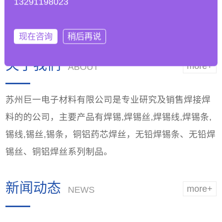
13291198023
工艺参数以适应无铅
能，优越品质
焊锡条的
现在咨询
稍后再说
关于我们
more+
ABOUT
苏州巨一电子材料有限公司是专业研究及销售焊接焊
料的的公司，主要产品有焊锡,焊锡丝,焊锡线,焊锡条,
锡线,锡丝,锡条，铜铝药芯焊丝，无铅焊锡条、无铅焊
锡丝、铜铝焊丝系列制品。
新闻动态
more+
NEWS