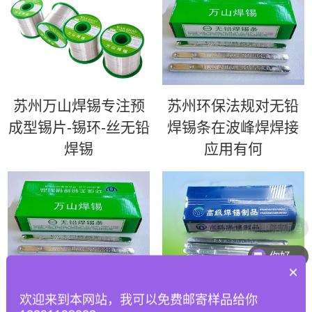
苏州万山焊锡专注预
苏州环保法规对无铅
成型锡片-锡环-丝无铅
焊锡条在波峰焊焊接
焊锡
应用有何
现在有优惠活动吗
你好
×
苏州如何优化波峰焊
苏州63锡条 | 超高性
欢迎来到本网站，我可以免费邮寄样品给你