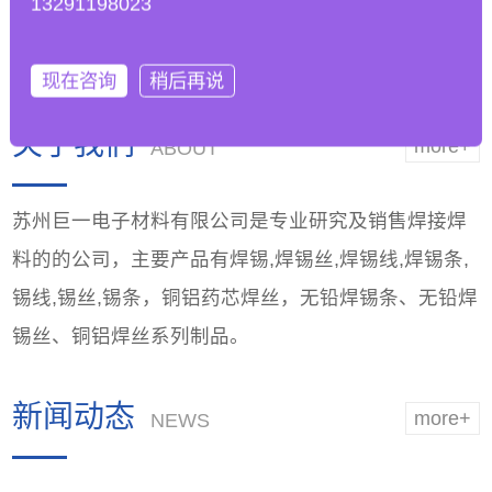
13291198023
工艺参数以适应无铅
能，优越品质
焊锡条的
现在咨询
稍后再说
关于我们
more+
ABOUT
苏州巨一电子材料有限公司是专业研究及销售焊接焊
料的的公司，主要产品有焊锡,焊锡丝,焊锡线,焊锡条,
锡线,锡丝,锡条，铜铝药芯焊丝，无铅焊锡条、无铅焊
锡丝、铜铝焊丝系列制品。
新闻动态
more+
NEWS