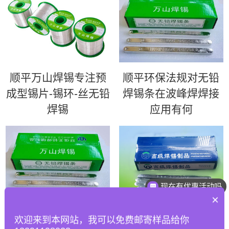
顺平万山焊锡专注预
顺平环保法规对无铅
成型锡片-锡环-丝无铅
焊锡条在波峰焊焊接
焊锡
应用有何
现在有优惠活动吗
×
顺平如何优化波峰焊
顺平63锡条 | 超高性
欢迎来到本网站，我可以免费邮寄样品给你