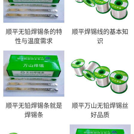
顺平无铅焊锡条的特
顺平​焊锡线的基本知
性与温度需求
识
顺平无铅焊锡条就是
顺平万山无铅焊锡丝
焊锡条
好品质