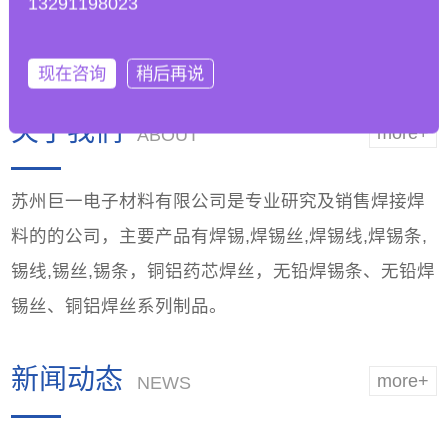
13291198023
工艺参数以适应无铅
能，优越品质
焊锡条的
现在咨询
稍后再说
关于我们
more+
ABOUT
苏州巨一电子材料有限公司是专业研究及销售焊接焊
料的的公司，主要产品有焊锡,焊锡丝,焊锡线,焊锡条,
锡线,锡丝,锡条，铜铝药芯焊丝，无铅焊锡条、无铅焊
锡丝、铜铝焊丝系列制品。
新闻动态
more+
NEWS