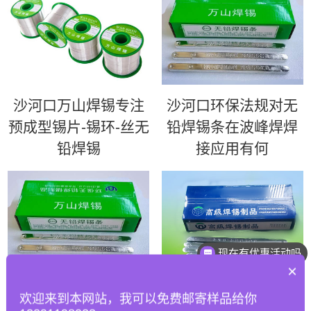
沙河口万山焊锡专注
沙河口环保法规对无
预成型锡片-锡环-丝无
铅焊锡条在波峰焊焊
铅焊锡
接应用有何
现在有优惠活动吗
×
沙河口如何优化波峰
沙河口63锡条 | 超高
欢迎来到本网站，我可以免费邮寄样品给你