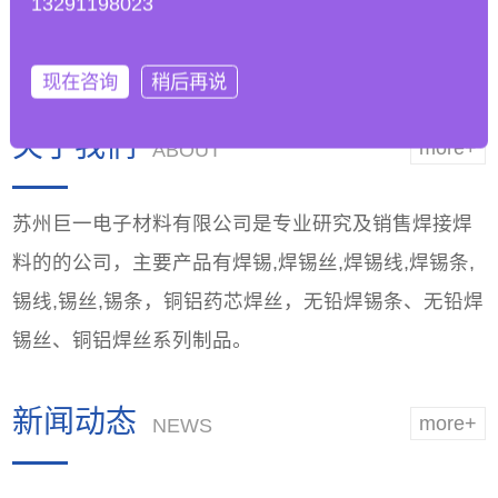
13291198023
焊工艺参数以适应无
性能，优越品质
铅焊锡条的
现在咨询
稍后再说
关于我们
more+
ABOUT
苏州巨一电子材料有限公司是专业研究及销售焊接焊
料的的公司，主要产品有焊锡,焊锡丝,焊锡线,焊锡条,
锡线,锡丝,锡条，铜铝药芯焊丝，无铅焊锡条、无铅焊
锡丝、铜铝焊丝系列制品。
新闻动态
more+
NEWS