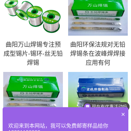
曲阳万山焊锡专注预
曲阳环保法规对无铅
成型锡片-锡环-丝无铅
焊锡条在波峰焊焊接
焊锡
应用有何
现在有优惠活动吗
×
曲阳如何优化波峰焊
曲阳63锡条 | 超高性
欢迎来到本网站，我可以免费邮寄样品给你