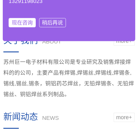
13291198023
工艺参数以适应无铅
能，优越品质
焊锡条的
现在咨询
稍后再说
关于我们
more+
ABOUT
苏州巨一电子材料有限公司是专业研究及销售焊接焊
料的的公司，主要产品有焊锡,焊锡丝,焊锡线,焊锡条,
锡线,锡丝,锡条，铜铝药芯焊丝，无铅焊锡条、无铅焊
锡丝、铜铝焊丝系列制品。
新闻动态
more+
NEWS