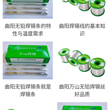
曲阳无铅焊锡条的特
曲阳​焊锡线的基本知
性与温度需求
识
曲阳无铅焊锡条就是
曲阳万山无铅焊锡丝
焊锡条
好品质