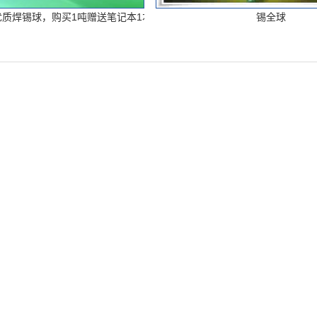
万山焊锡牌优质焊锡球，购买1吨赠送笔记本1本万山焊锡可是响当当的品牌
锡全球