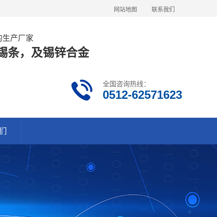
网站地图
联系我们
金的生产厂家
63锡条，及锡锌合金
全国咨询热线：
0512-62571623
们