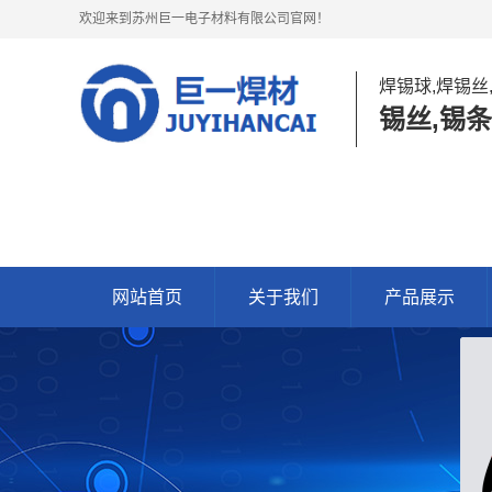
欢迎来到苏州巨一电子材料有限公司官网！
焊锡球,焊锡丝
锡丝,锡条
网站首页
关于我们
产品展示