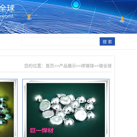
您的位置：
首页
>>
产品展示
>>
焊锡球
>>
锡全球