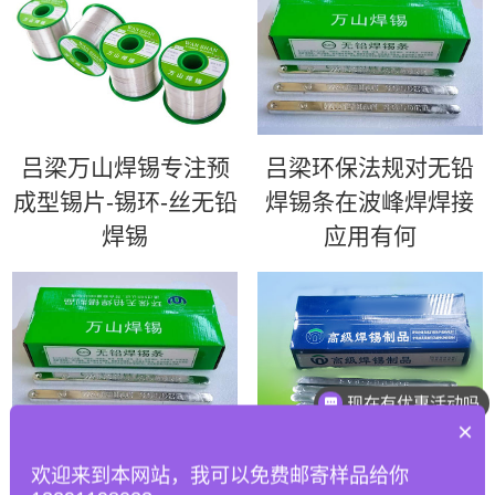
吕梁万山焊锡专注预
吕梁环保法规对无铅
成型锡片-锡环-丝无铅
焊锡条在波峰焊焊接
焊锡
应用有何
现在有优惠活动吗
×
吕梁如何优化波峰焊
吕梁63锡条 | 超高性
欢迎来到本网站，我可以免费邮寄样品给你