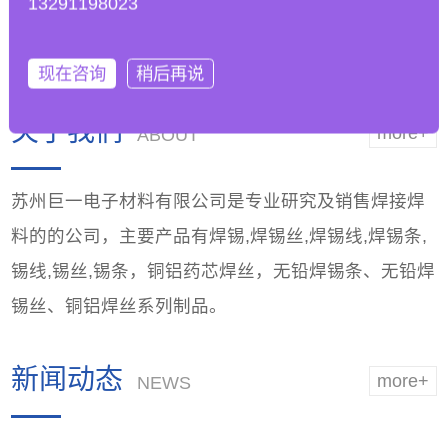
13291198023
工艺参数以适应无铅
能，优越品质
焊锡条的
现在咨询
稍后再说
关于我们
more+
ABOUT
苏州巨一电子材料有限公司是专业研究及销售焊接焊
料的的公司，主要产品有焊锡,焊锡丝,焊锡线,焊锡条,
锡线,锡丝,锡条，铜铝药芯焊丝，无铅焊锡条、无铅焊
锡丝、铜铝焊丝系列制品。
新闻动态
more+
NEWS