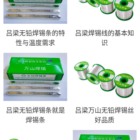
吕梁无铅焊锡条的特
吕梁​焊锡线的基本知
性与温度需求
识
吕梁无铅焊锡条就是
吕梁万山无铅焊锡丝
焊锡条
好品质