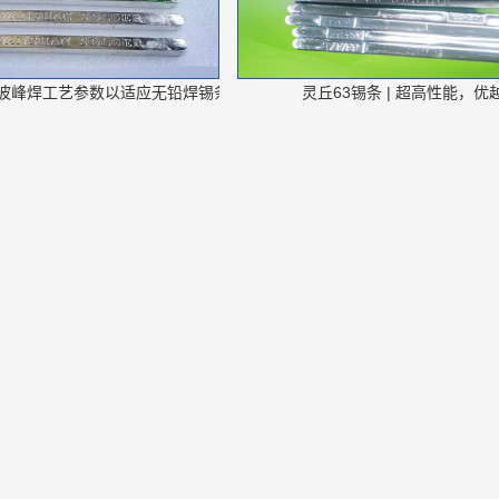
灵丘如何优化波峰焊工艺参数以适应无铅焊锡条的焊接需求？
灵丘63锡条 | 超高性能，优