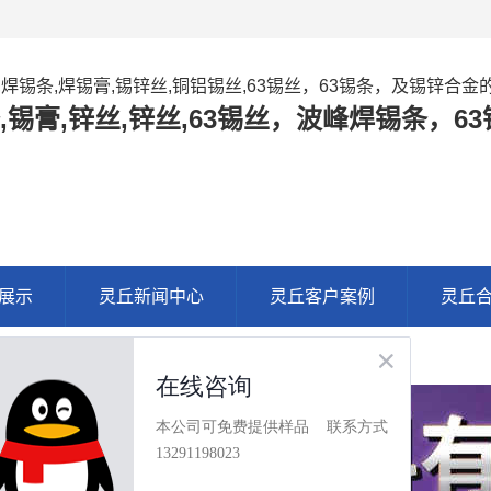
,焊锡条,焊锡膏,锡锌丝,铜铝锡丝,63锡丝，63锡条，及锡锌合
,锡膏,锌丝,锌丝,63锡丝，波峰焊锡条，
展示
灵丘新闻中心
灵丘客户案例
灵丘