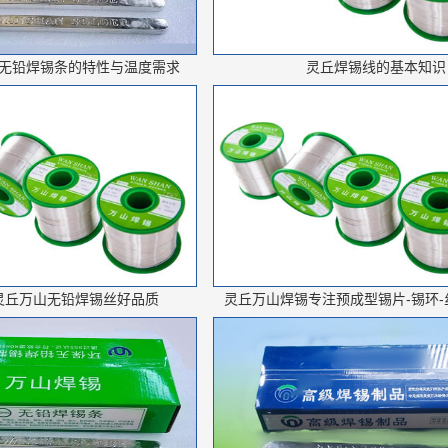
无铅焊锡条的特性与温度需求
灵丘​焊锡线的基本知识
灵丘万山无铅焊锡丝好品质
灵丘万山焊锡专注预成型锡片-锡环