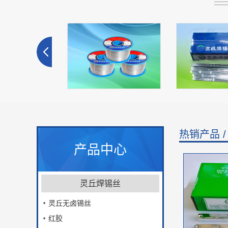
热销产品 
产品中心
灵丘锡丝的库存与生产之间存
灵丘63锡条
在动态关系，主要通过看仓库
需求
灵丘焊锡丝
灵丘无卤锡丝
红胶