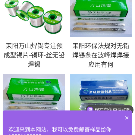
耒阳万山焊锡专注预
耒阳环保法规对无铅
成型锡片-锡环-丝无铅
焊锡条在波峰焊焊接
焊锡
应用有何
现在有优惠活动吗
×
耒阳如何优化波峰焊
耒阳63锡条 | 超高性
欢迎来到本网站，我可以免费邮寄样品给你