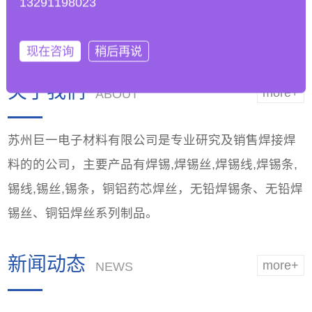
13291198023
工艺参数以适应无铅
能，优越品质
焊锡条的
现在咨询
稍后再说
关于我们
more+
ABOUT
苏州巨一电子材料有限公司是专业研究及销售焊接焊
料的的公司，主要产品有焊锡,焊锡丝,焊锡线,焊锡条,
锡线,锡丝,锡条，铜铝药芯焊丝，无铅焊锡条、无铅焊
锡丝、铜铝焊丝系列制品。
新闻动态
more+
NEWS