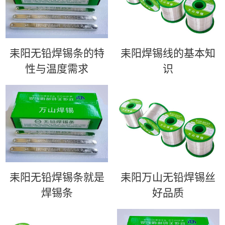
耒阳无铅焊锡条的特
耒阳​焊锡线的基本知
性与温度需求
识
耒阳无铅焊锡条就是
耒阳万山无铅焊锡丝
焊锡条
好品质