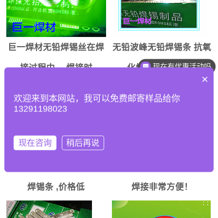
巨一焊材无铅焊锡丝在焊
无铅波峰无铅焊锡条 抗氧
现在有优惠活动吗
接过程中， 焊接时
化性能好，锡渣少
×
欢迎来到本网站，我可以免费邮寄样品给你
13291198023
现在咨询
稍后再说
无铅焊锡条 巨一焊材无铅
实现机器人专用焊锡丝，
焊锡条 ,价格低
焊接非常方便！