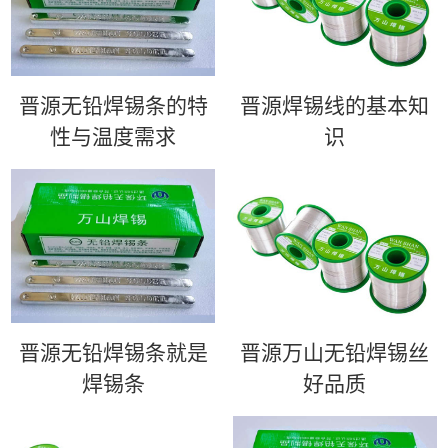
晋源无铅焊锡条的特
晋源​焊锡线的基本知
性与温度需求
识
晋源无铅焊锡条就是
晋源万山无铅焊锡丝
焊锡条
好品质