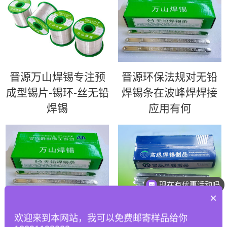
晋源万山焊锡专注预
晋源环保法规对无铅
成型锡片-锡环-丝无铅
焊锡条在波峰焊焊接
焊锡
应用有何
现在有优惠活动吗
×
晋源如何优化波峰焊
晋源63锡条 | 超高性
欢迎来到本网站，我可以免费邮寄样品给你