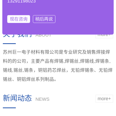
13291198023
工艺参数以适应无铅
能，优越品质
焊锡条的
现在咨询
稍后再说
关于我们
more+
ABOUT
苏州巨一电子材料有限公司是专业研究及销售焊接焊
料的的公司，主要产品有焊锡,焊锡丝,焊锡线,焊锡条,
锡线,锡丝,锡条，铜铝药芯焊丝，无铅焊锡条、无铅焊
锡丝、铜铝焊丝系列制品。
新闻动态
more+
NEWS