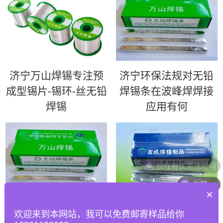
济宁万山焊锡专注预
济宁环保法规对无铅
成型锡片-锡环-丝无铅
焊锡条在波峰焊焊接
焊锡
应用有何
现在有优惠活动吗
你好
×
济宁如何优化波峰焊
济宁63锡条 | 超高性
欢迎来到本网站，我可以免费邮寄样品给你