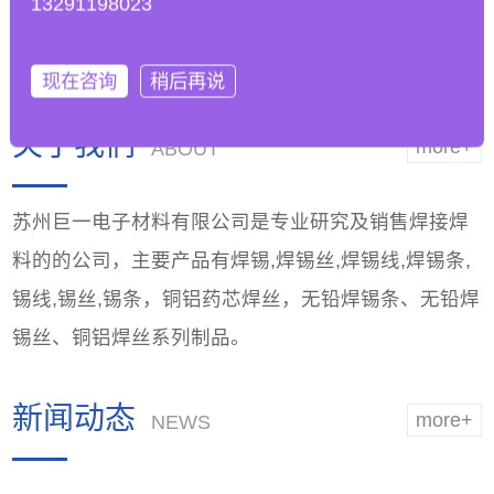
13291198023
工艺参数以适应无铅
能，优越品质
焊锡条的
现在咨询
稍后再说
关于我们
more+
ABOUT
苏州巨一电子材料有限公司是专业研究及销售焊接焊
料的的公司，主要产品有焊锡,焊锡丝,焊锡线,焊锡条,
锡线,锡丝,锡条，铜铝药芯焊丝，无铅焊锡条、无铅焊
锡丝、铜铝焊丝系列制品。
新闻动态
more+
NEWS