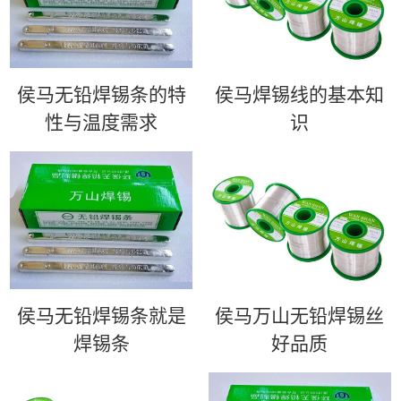
侯马无铅焊锡条的特
侯马​焊锡线的基本知
性与温度需求
识
侯马无铅焊锡条就是
侯马万山无铅焊锡丝
焊锡条
好品质