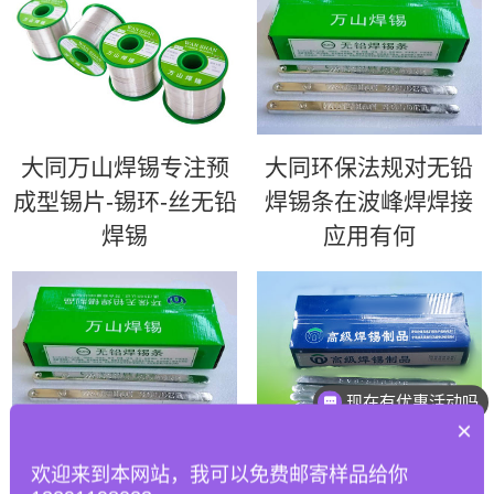
大同万山焊锡专注预
大同环保法规对无铅
成型锡片-锡环-丝无铅
焊锡条在波峰焊焊接
焊锡
应用有何
现在有优惠活动吗
×
大同如何优化波峰焊
大同63锡条 | 超高性
欢迎来到本网站，我可以免费邮寄样品给你