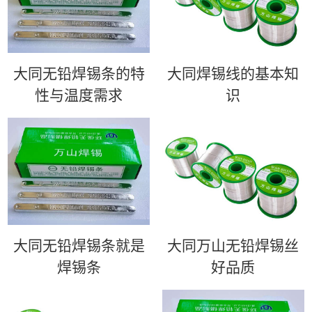
大同无铅焊锡条的特
大同​焊锡线的基本知
性与温度需求
识
大同无铅焊锡条就是
大同万山无铅焊锡丝
焊锡条
好品质