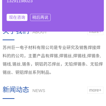
13291198023
工艺参数以适应无铅
能，优越品质
焊锡条的
现在咨询
稍后再说
关于我们
more+
ABOUT
苏州巨一电子材料有限公司是专业研究及销售焊接焊
料的的公司，主要产品有焊锡,焊锡丝,焊锡线,焊锡条,
锡线,锡丝,锡条，铜铝药芯焊丝，无铅焊锡条、无铅焊
锡丝、铜铝焊丝系列制品。
新闻动态
more+
NEWS