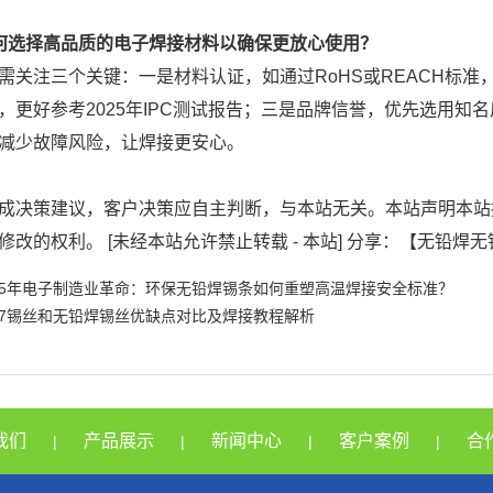
何选择高品质的电子焊接材料以确保更放心使用？
需关注三个关键：一是材料认证，如通过RoHS或REACH标
，更好参考2025年IPC测试报告；三是品牌信誉，优先选用
减少故障风险，让焊接更安心。
成决策建议，客户决策应自主判断，与本站无关。本站声明本站
修改的权利。 [未经本站允许禁止转载 - 本站] 分享：【无铅焊
025年电子制造业革命：环保无铅焊锡条如何重塑高温焊接安全标准？
37锡丝和无铅焊锡丝优缺点对比及焊接教程解析
我们
产品展示
新闻中心
客户案例
合
|
|
|
|