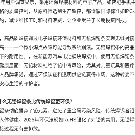
25年用户调查显示，采用环保焊接材料的电子产品，如智能手机
格的质量控制，从原料筛选到生产监控，都遵循国际标准如IPC-
约，减少维修工时和材料浪费，让企业受益于长期投资回报。
，高品质焊接通过电子焊接环保材料和无铅焊锡条实现无缝对接。
高——一个微小焊点故障可能导致系统崩溃。无铅焊锡条的高品
下的耐用性。，在新能源汽车电池模块焊接中，使用无铅焊锡条
健康层面：无铅材料杜绝了铅中毒风险，尤其对儿童玩具和医疗设
入品牌承诺，通过环保认证和透明供应链赢得市场。这种转变不
安心生活的守护者。
什么无铅焊锡条比传统焊锡更环保？
锡条彻底摒弃了铅元素，避免了重金属污染风险。传统焊锡含铅
人体健康。2025年环保法规如RoHS强化了对铅的禁用，无
接过程无有害排放。