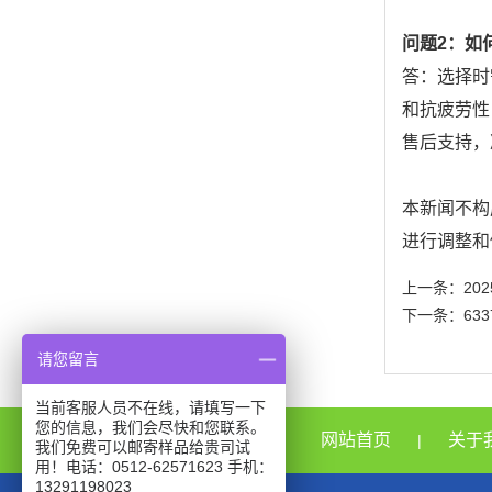
问题2：如
答：选择时
和抗疲劳性
售后支持，
本新闻不构
进行调整和
上一条：
2
下一条：
63
请您留言
当前客服人员不在线，请填写一下
您的信息，我们会尽快和您联系。
网站首页
关于
|
我们免费可以邮寄样品给贵司试
用！电话：0512-62571623 手机：
13291198023