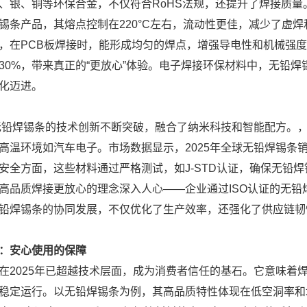
、银、铜等环保合金，不仅符合RoHS法规，还提升了焊接质量。202
锡条产品，其熔点控制在220°C左右，流动性更佳，减少了虚
，在PCB板焊接时，能形成均匀的焊点，增强导电性和机械强
30%，带来真正的“更放心”体验。电子焊接环保材料中，无铅
化迈进。
，无铅焊锡条的技术创新不断突破，融合了纳米科技和智能配方。
高温环境如汽车电子。市场数据显示，2025年全球无铅焊锡条销
安全方面，这些材料通过严格测试，如J-STD认证，确保无铅
高品质焊接更放心的理念深入人心——企业通过ISO认证的无
铅焊锡条的协同发展，不仅优化了生产效率，还强化了供应链韧性
：安心使用的保障
在2025年已超越技术层面，成为消费者信任的基石。它意味着
稳定运行。以无铅焊锡条为例，其高品质特性体现在低空洞率和