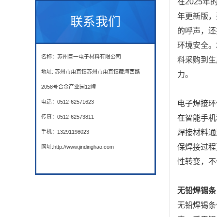
在2025
年更新版，
联系我们
的呼声，还
环境安全。
名称：苏州巨一电子材料有限公司
料采购到生
地址: 苏州市甪直镇苏州市甪直镇藏海西路
力。
2058号合金产业园12幢
电话：0512-62571623
电子焊接环
传真：0512-62573811
在智能手机
焊接材料通
手机：13291198023
保焊接过程
网址:http://www.jindinghao.com
性转变，不
无铅焊锡条
无铅焊锡条