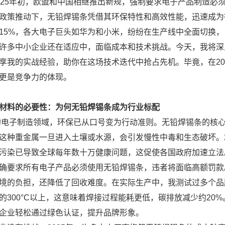
025年初，欧盟和中国相继推出新规，强制要求电子产品制造必
政策推动下，无铅焊锡条凭借其环保特性和高效性能，迅速成为行
15%，各大电子巨头如华为和小米，纷纷在生产线中全面切换
许多中小企业还在适应中，面临成本和技术挑战。今天，我将深
享我的实战经验，助你在这场技术迭代中抢占先机。毕竟，在20
更是竞争力的体现。
材料的必要性：为何无铅焊锡条成为行业标配
年的电子制造领域，环保已从口号变为行动准则。无铅焊锡条的核
这种重金属一旦进入土壤或水源，会引发慢性中毒和生态破坏。2
污染已导致全球每年数十万健康问题，这促使各国政府加速立法。
确要求所有电子产品必须使用无铅焊锡条，违者将面临高额罚款
境的负担，还降低了回收难度。在实际生产中，我测试过多个品牌
的300°C以上，这意味着焊接过程能耗更低，碳排放减少约20%
企业轻松通过绿色认证，提升品牌形象。