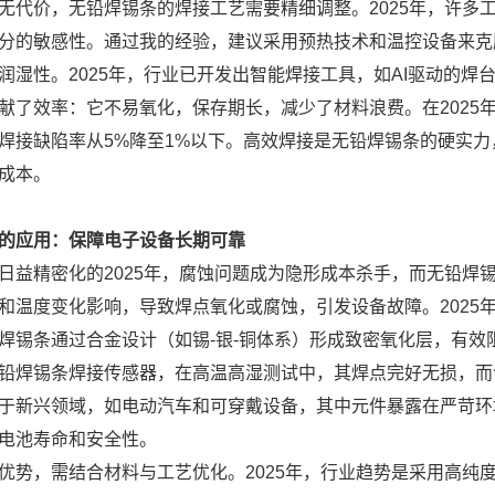
无代价，无铅焊锡条的焊接工艺需要精细调整。2025年，许多
分的敏感性。通过我的经验，建议采用预热技术和温控设备来克服—
润湿性。2025年，行业已开发出智能焊接工具，如AI驱动的
献了效率：它不易氧化，保存期长，减少了材料浪费。在2025
焊接缺陷率从5%降至1%以下。高效焊接是无铅焊锡条的硬实力
成本。
的应用：保障电子设备长期可靠
日益精密化的2025年，腐蚀问题成为隐形成本杀手，而无铅焊锡
和温度变化影响，导致焊点氧化或腐蚀，引发设备故障。2025
焊锡条通过合金设计（如锡-银-铜体系）形成致密氧化层，有效阻
铅焊锡条焊接传感器，在高温高湿测试中，其焊点完好无损，而
于新兴领域，如电动汽车和可穿戴设备，其中元件暴露在严苛环境
电池寿命和安全性。
优势，需结合材料与工艺优化。2025年，行业趋势是采用高纯