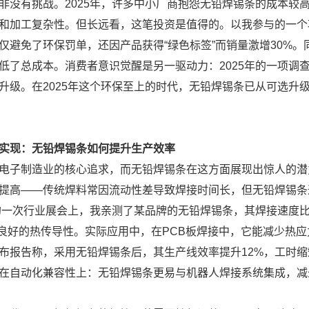
非没有挑战。2025年，许多中小厂商抱怨无铅焊锡条的成本较高
和加工复杂性。但长远看，这笔投资是值得的。以我参与的一个项
仅避免了环保罚单，还因产品获得“绿色标签”而销量激增30%
低了总成本。消费者意识觉醒是另一驱动力：2025年的一项调
升级。在2025年这个环保至上的时代，无铅焊锡条已从可选升
实现：无铅焊锡条如何提升生产效率
电子制造业的核心追求，而无铅焊锡条在这方面展现出惊人的潜力
提高——传统焊料常因流动性差导致焊接时间长，但无铅焊锡条
年的一次行业展会上，我亲测了某品牌的无铅焊锡条，其焊接速度比
）和良好的热传导性。实际应用中，在PCB板焊接中，它能减少热应
布报告称，采用无铅焊锡条后，其生产线效率提升12%，工时
在自动化兼容性上：无铅焊锡条更易与机器人焊接系统集成，减少