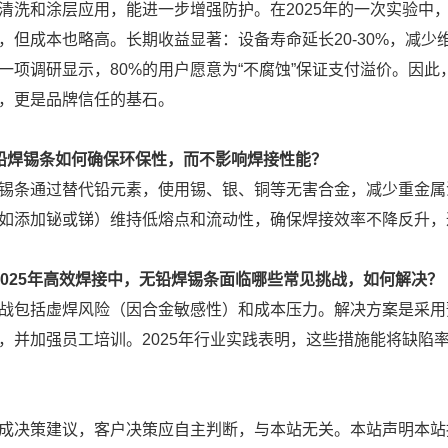
清洗和涂层应用，能进一步增强防护。在2025年的一次实验中
，但成本也略高。长期收益显著：设备寿命延长20-30%，减少
一项调研显示，80%的用户愿意为“不腐蚀”保证支付溢价。因此
，更是品牌信任的基石。
铅焊锡条如何确保环保性，而不影响焊接性能？
锡条通过替代铅元素，使用锡、银、铜等无害合金，减少重金属污
如添加铋或锑）维持低熔点和流动性，确保焊接效率不降反升，
2025年高效焊接中，无铅焊锡条面临哪些常见挑战，如何解决？
战包括虚焊风险（因合金敏感性）和成本压力。解决方案是采用预热
，并加强员工培训。2025年行业实践表明，这些措施能将缺陷
成决策建议，客户决策应自主判断，与本站无关。本站声明本站