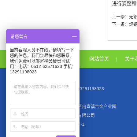
进行调整和
上一条：
无
下一条：
焊
请您留言
当前客服人员不在线，请填写一下
您的信息，我们会尽快和您联系。
网站首页
关于
|
我们免费可以邮寄样品给贵司试
用！电话：0512-62571623 手机：
13291198023
TEL：0512-62571623 MOB:13291198023
EMAIL：945944354@qq.com
公司地址：江苏省苏州市吴中区甪直镇合金产业园
版权所有：苏州巨一电子材料有限公司
备案号 ：ICP备2022048117号-1
友情链接交换QQ498774575