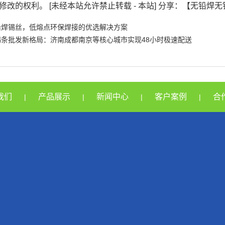
修改的权利。 [未经本站允许禁止转载 - 本站] 分享：【无铅焊
铅焊锡丝，低熔点环保焊接的优选解决方案
锡条批发新格局：济南成都南京等核心城市实现48小时极速配送
我们
产品展示
新闻中心
客户案例
合
|
|
|
|