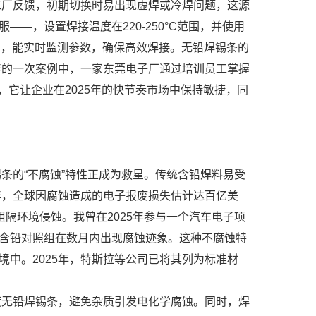
工厂反馈，初期切换时易出现虚焊或冷焊问题，这源
—，设置焊接温度在220-250°C范围，并使用
焊台，能实时监测参数，确保高效焊接。无铅焊锡条的
年的一次案例中，一家东莞电子厂通过培训员工掌握
，它让企业在2025年的快节奏市场中保持敏捷，同
条的“不腐蚀”特性正成为救星。传统含铅焊料易受
年，全球因腐蚀造成的电子报废损失估计达百亿美
隔环境侵蚀。我曾在2025年参与一个汽车电子项
含铅对照组在数月内出现腐蚀迹象。这种不腐蚀特
中。2025年，特斯拉等公司已将其列为标准材
度无铅焊锡条，避免杂质引发电化学腐蚀。同时，焊