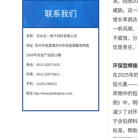
求。回想2
威胁。这一
联系我们
增长率高达
一帆风顺，
名称：苏州巨一电子材料有限公司
不腐蚀，分
地址: 苏州市甪直镇苏州市甪直镇藏海西路
仅是责任，
2058号合金产业园12幢
电话：0512-62571623
环保型焊接
传真：0512-62573811
在2025
铅元素——
手机：13291198023
弃物中的铅
网址:http://www.jindinghao.com
例》中，明
减少了对环
于含铅焊料
标准，帮助