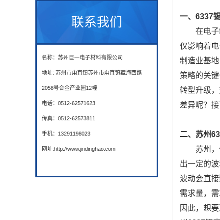
一、6337
联系我们
在电子
仅影响着电
名称：苏州巨一电子材料有限公司
制造业基地
地址: 苏州市甪直镇苏州市甪直镇藏海西路
策略的关键
2058号合金产业园12幢
转型升级，
电话：0512-62571623
差异呢？接
传真：0512-62573811
二、苏州6
手机：13291198023
苏州，
网址:http://www.jindinghao.com
出一定的波
波动会直接
需求量，需
因此，想要