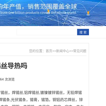
您的位置：
首页
>>
新闻中心
>>
常见问题
锡丝导热吗
464 次浏览
锡丝，焊锡丝,铝焊锡丝,镀镍镀锌锡丝，无铅焊锡
峰焊锡条,光伏锡条，锡膏，锡箔，铜铝药芯焊丝，锌