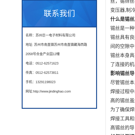
丝，锡锌丝
变压器,制
联系我们
什么是锡丝
锡丝是一种
名称：苏州巨一电子材料有限公司
锡丝具有良
地址: 苏州市甪直镇苏州市甪直镇藏海西路
间的空隙中
2058号合金产业园12幢
锡丝本身具
电话：0512-62571623
了连接的机
传真：0512-62573811
影响锡丝导
尽管锡丝本
手机：13291198023
焊接过程中
网址:http://www.jindinghao.com
高的锡丝虽
为了确保焊
焊接工具和
高锡丝的导