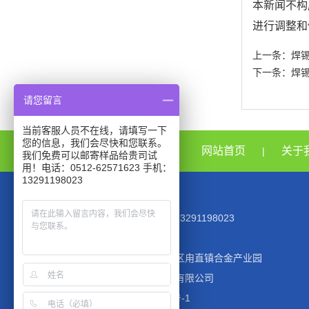
本新闻不构
进行调整和
上一条：
焊
下一条：
焊
请您留言
当前客服人员不在线，请填写一下
您的信息，我们会尽快和您联系。
网站首页
关于
|
我们免费可以邮寄样品给贵司试
用！电话：0512-62571623 手机：
13291198023
TEL：0512-62571623 MOB:13291198023
EMAIL：945944354@qq.com
公司地址：江苏省苏州市吴中区甪直镇合金产业园
版权所有：苏州巨一电子材料有限公司
备案号 ：ICP备2022048117号-1