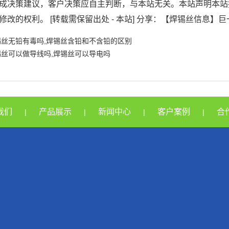
成决策建议，客户决策应自主判断，与本站无关。本站声明本站
修改的权利。 [转载需保留出处 - 本站] 分享：【焊锡丝信息】
锡丝无铅有毒吗,焊锡丝含铅和不含铅的区别
锡丝可以做导线吗,焊锡丝可以导电吗
我们
产品展示
新闻中心
客户案例
合
|
|
|
|