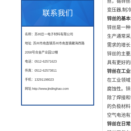
丝，锡锌丝
变压器,制
联系我们
锌丝的基本
锌丝是一种
名称：苏州巨一电子材料有限公司
生产通常采
地址: 苏州市甪直镇苏州市甪直镇藏海西路
需求的增长
2058号合金产业园12幢
锌丝的主要
电话：0512-62571623
具有更好的
传真：0512-62573811
锌丝在工业
在工业领域
手机：13291198023
腐蚀性。锌
网址:http://www.jindinghao.com
除了焊接和
的负极材料
空气电池有
锌丝在日常