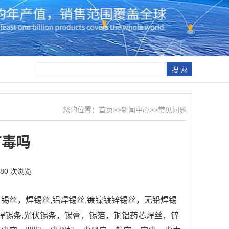
您的位置：
首页
>>
新闻中心
>>
常见问题
有毒吗
180 次浏览
锡丝，焊锡丝,铝焊锡丝,镀镍镀锌锡丝，无铅焊锡
峰焊锡条,光伏锡条，锡膏，锡箔，铜铝药芯焊丝，锌