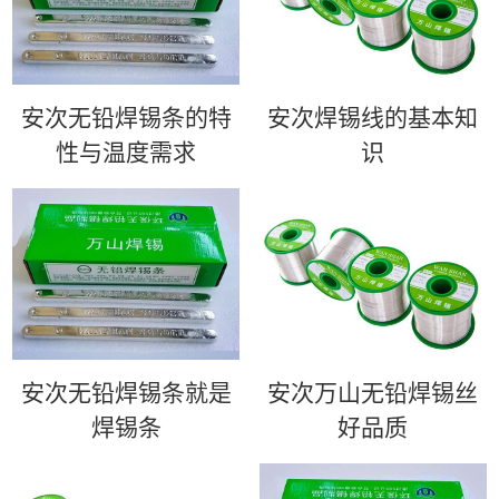
安次无铅焊锡条的特
安次​焊锡线的基本知
性与温度需求
识
安次无铅焊锡条就是
安次万山无铅焊锡丝
焊锡条
好品质