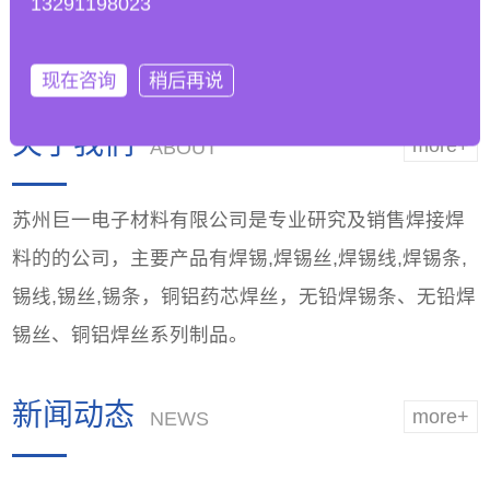
13291198023
工艺参数以适应无铅
能，优越品质
焊锡条的
现在咨询
稍后再说
关于我们
more+
ABOUT
苏州巨一电子材料有限公司是专业研究及销售焊接焊
料的的公司，主要产品有焊锡,焊锡丝,焊锡线,焊锡条,
锡线,锡丝,锡条，铜铝药芯焊丝，无铅焊锡条、无铅焊
锡丝、铜铝焊丝系列制品。
新闻动态
more+
NEWS