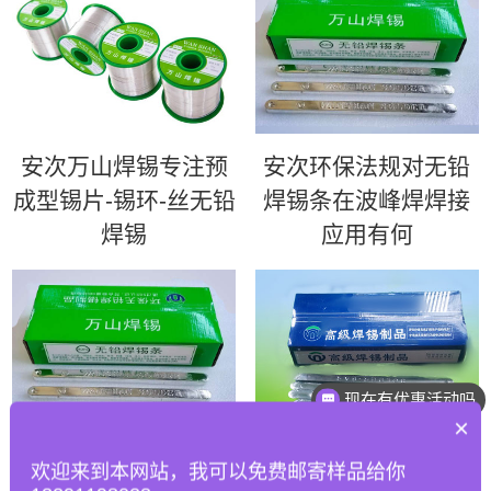
安次万山焊锡专注预
安次环保法规对无铅
成型锡片-锡环-丝无铅
焊锡条在波峰焊焊接
焊锡
应用有何
现在有优惠活动吗
×
安次如何优化波峰焊
安次63锡条 | 超高性
欢迎来到本网站，我可以免费邮寄样品给你